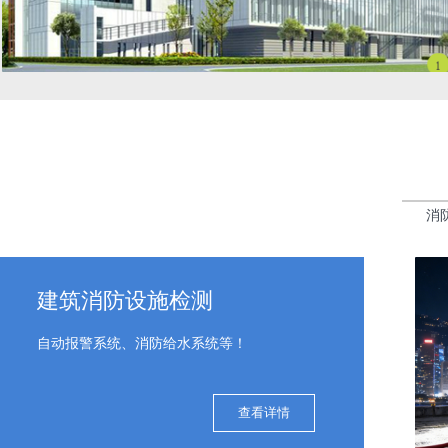
消
建筑消防设施检测
自动报警系统、消防给水系统等！
查看详情