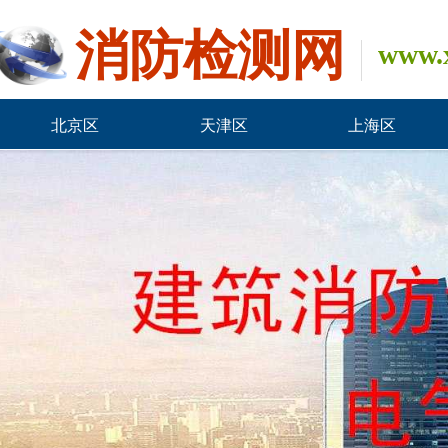
消防检测网
www.
https://restapi.amap.com/v3/ip?
ip=114.247.50.2&output=xml&key=00c1039239b93bfd0026bd61229f9c5f
北京区
天津区
上海区