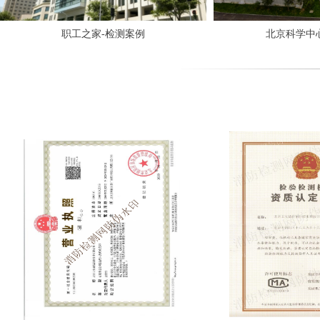
职工之家-检测案例
北京科学中