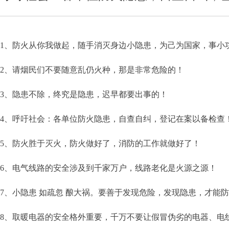
1、防火从你我做起，随手消灭身边小隐患，为己为国家，事小
2、请烟民们不要随意乱仍火种，那是非常危险的！
3、隐患不除，终究是隐患，迟早都要出事的！
4、呼吁社会：各单位防火隐患，自查自纠，登记在案以备检查
5、防火胜于灭火，防火做好了，消防的工作就做好了！
6、电气线路的安全涉及到千家万户，线路老化是火源之源！
7、小隐患 如疏忽 酿大祸。要善于发现危险，发现隐患，才能
8、取暖电器的安全格外重要，千万不要让假冒伪劣的电器、电