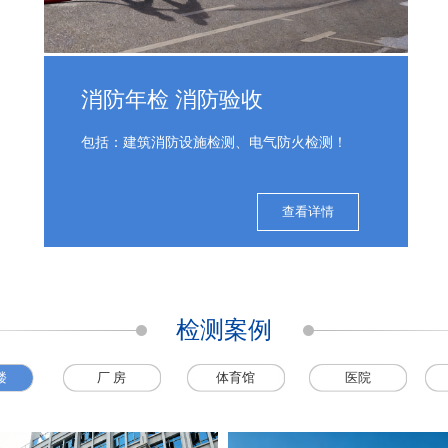
消防年检 消防验收
包括：建筑消防设施检测、电气防火检测！
查看详情
检测案例
楼
厂 房
体育馆
医院