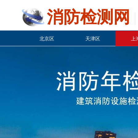
消防检测网
北京区
天津区
上