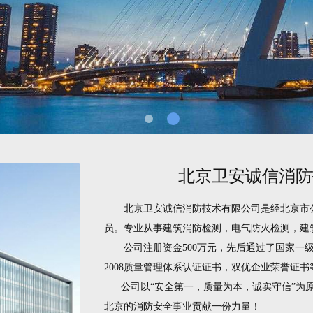
北京卫安诚信消防
北京卫安诚信消防技术有限公司是经北京市公
员。
专业从事建筑消防检测，电气防火检测，建
公司注册资金500万元，先后通过了国家一级等级
2008质量管理体系认证证书，双优企业荣誉
公司以“安全第一，质量为本，诚实守信”为原
北京的消防安全事业贡献一份力量！