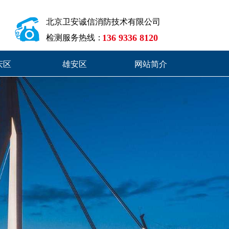
北京卫安诚信消防技术有限公司
136 9336 8120
检测服务热线：
庆区
雄安区
网站简介