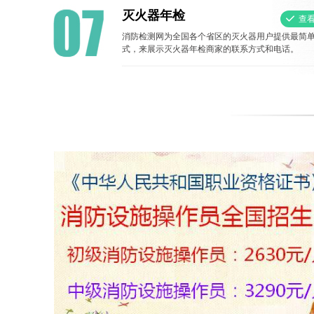
灭火器年检
끳
查
消防检测网为全国各个省区的灭火器用户提供最简
式，来展示灭火器年检商家的联系方式和电话。