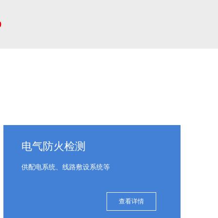
0
电气防火检测
供配电系统、线路敷设系统等
查看详情