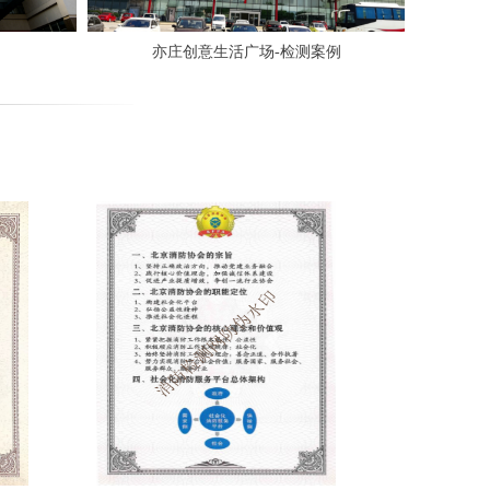
亦庄创意生活广场-检测案例