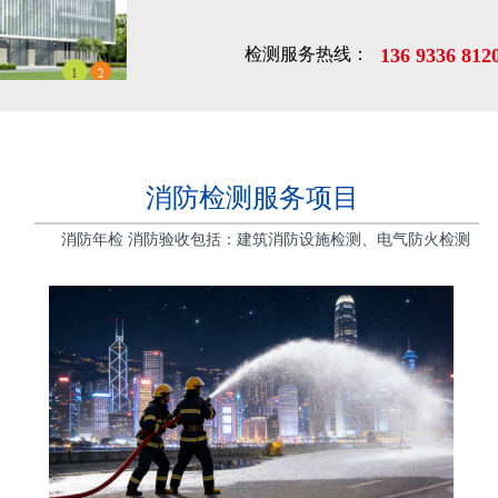
检测服务热线：
136 9336 812
消防检测服务项目
消防年检 消防验收包括：建筑消防设施检测、电气防火检测